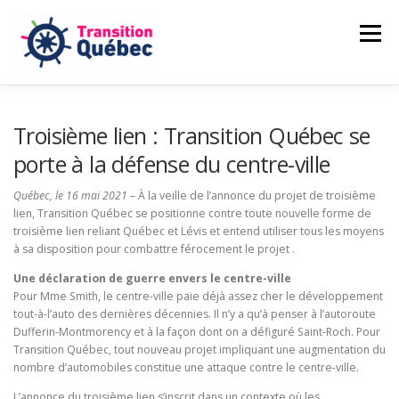
Aller
au
Menu
contenu
CAMILLE LAMBERT-DEUBELBEISS
Troisième lien : Transition Québec se
porte à la défense du centre-ville
NOS ENGAGEMENTS
PASSER À L’ACTION
Québec, le 16 mai 2021
– À la veille de l’annonce du projet de troisième
lien, Transition Québec se positionne contre toute nouvelle forme de
troisième lien reliant Québec et Lévis et entend utiliser tous les moyens
à sa disposition pour combattre férocement le projet .
NOUVELLES
FAIRE UN DON
Une déclaration de guerre envers le centre-ville
Pour Mme Smith, le centre-ville paie déjà assez cher le développement
tout-à-l’auto des dernières décennies. Il n’y a qu’à penser à l’autoroute
Dufferin-Montmorency et à la façon dont on a défiguré Saint-Roch. Pour
Transition Québec, tout nouveau projet impliquant une augmentation du
nombre d’automobiles constitue une attaque contre le centre-ville.
L’annonce du troisième lien s’inscrit dans un contexte où les