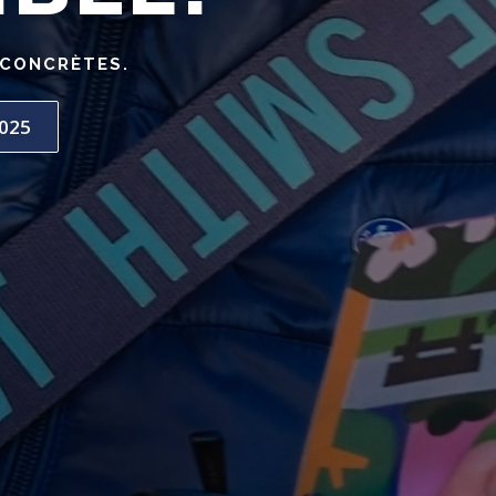
 CONCRÈTES.
025