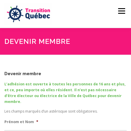
Aller
au
Menu
contenu
CAMILLE LAMBERT-DEUBELBEISS
DEVENIR MEMBRE
NOS ENGAGEMENTS
PASSER À L’ACTION
Devenir membre
NOUVELLES
FAIRE UN DON
L’adhésion est ouverte à toutes les personnes de 16 ans et plus,
et ce, peu importe où elles résident. Il n’est pas nécessaire
d’être électeur ou électrice de la Ville de Québec pour devenir
membre.
Les champs marqués d’un astérisque sont obligatoires.
Prénom et Nom
*