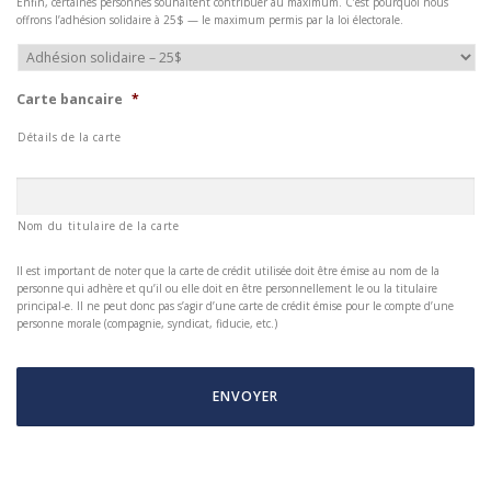
Enfin, certaines personnes souhaitent contribuer au maximum. C’est pourquoi nous
offrons l’adhésion solidaire à 25$ — le maximum permis par la loi électorale.
Carte bancaire
*
Détails de la carte
Nom du titulaire de la carte
Il est important de noter que la carte de crédit utilisée doit être émise au nom de la
personne qui adhère et qu’il ou elle doit en être personnellement le ou la titulaire
principal-e. Il ne peut donc pas s’agir d’une carte de crédit émise pour le compte d’une
personne morale (compagnie, syndicat, fiducie, etc.)