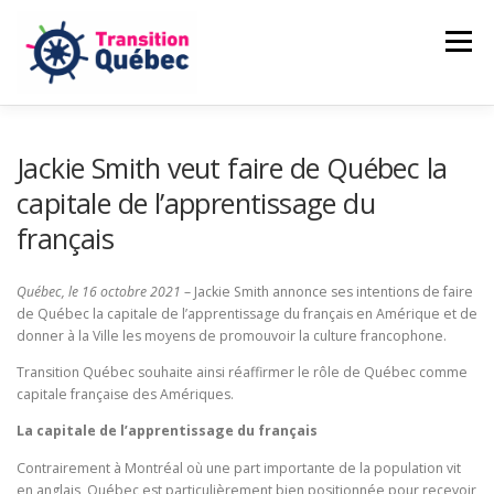
Aller
au
Menu
contenu
CAMILLE LAMBERT-DEUBELBEISS
Jackie Smith veut faire de Québec la
capitale de l’apprentissage du
français
NOS ENGAGEMENTS
PASSER À L’ACTION
Québec, le 16 octobre 2021
– Jackie Smith annonce ses intentions de faire
NOUVELLES
FAIRE UN DON
de Québec la capitale de l’apprentissage du français en Amérique et de
donner à la Ville les moyens de promouvoir la culture francophone.
Transition Québec souhaite ainsi réaffirmer le rôle de Québec comme
capitale française des Amériques.
La capitale de l’apprentissage du français
Contrairement à Montréal où une part importante de la population vit
en anglais, Québec est particulièrement bien positionnée pour recevoir