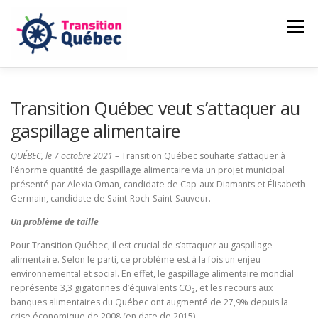
Aller
au
Menu
contenu
CAMILLE LAMBERT-DEUBELBEISS
Transition Québec veut s’attaquer au
gaspillage alimentaire
NOS ENGAGEMENTS
PASSER À L’ACTION
QUÉBEC, le 7 octobre 2021
– Transition Québec souhaite s’attaquer à
l’énorme quantité de gaspillage alimentaire via un projet municipal
présenté par Alexia Oman, candidate de Cap-aux-Diamants et Élisabeth
Germain, candidate de Saint-Roch-Saint-Sauveur.
NOUVELLES
FAIRE UN DON
Un problème de taille
Pour Transition Québec, il est crucial de s’attaquer au gaspillage
alimentaire. Selon le parti, ce problème est à la fois un enjeu
environnemental et social. En effet, le gaspillage alimentaire mondial
représente 3,3 gigatonnes d’équivalents CO
, et les recours aux
2
banques alimentaires du Québec ont augmenté de 27,9% depuis la
crise économique de 2008 (en date de 2015).