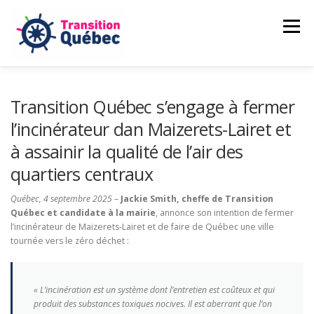
Aller
au
Menu
contenu
CAMILLE LAMBERT-DEUBELBEISS
Transition Québec s’engage à fermer
l’incinérateur dan Maizerets-Lairet et
à assainir la qualité de l’air des
NOS ENGAGEMENTS
PASSER À L’ACTION
quartiers centraux
Québec, 4 septembre 2025
NOUVELLES
FAIRE UN DON
–
Jackie Smith, cheffe de Transition
Québec et candidate à la mairie
, annonce son intention de fermer
l’incinérateur de Maizerets-Lairet et de faire de Québec une ville
tournée vers le zéro déchet :
« L’incinération est un système dont l’entretien est coûteux et qui
produit des substances toxiques nocives. Il est aberrant que l’on