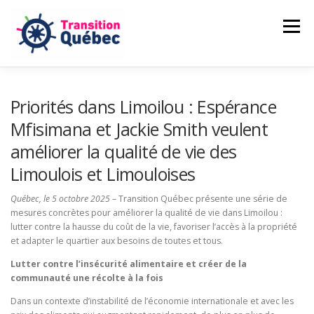
Aller
au
Menu
contenu
CAMILLE LAMBERT-DEUBELBEISS
Priorités dans Limoilou : Espérance
Mfisimana et Jackie Smith veulent
améliorer la qualité de vie des
NOS ENGAGEMENTS
PASSER À L’ACTION
Limoulois et Limouloises
Québec, le 5 octobre 2025
NOUVELLES
FAIRE UN DON
– Transition Québec présente une série de
mesures concrètes pour améliorer la qualité de vie dans Limoilou :
lutter contre la hausse du coût de la vie, favoriser l’accès à la propriété
et adapter le quartier aux besoins de toutes et tous.
Lutter contre l’insécurité alimentaire et créer de la
communauté une récolte à la fois
Dans un contexte d’instabilité de l’économie internationale et avec les