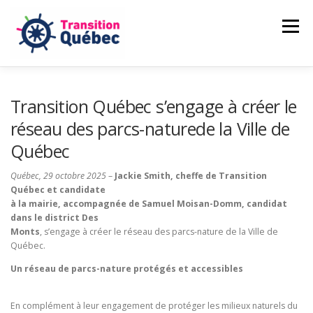
Aller
au
Menu
contenu
CAMILLE LAMBERT-DEUBELBEISS
Transition Québec s’engage à créer le
réseau des parcs-naturede la Ville de
Québec
NOS ENGAGEMENTS
PASSER À L’ACTION
Québec, 29 octobre 2025
–
Jackie Smith, cheffe de Transition
Québec et candidate
NOUVELLES
FAIRE UN DON
à la mairie, accompagnée de Samuel Moisan-Domm, candidat
dans le district Des
Monts
, s’engage à créer le réseau des parcs-nature de la Ville de
Québec.
Un réseau de parcs-nature protégés et accessibles
En complément à leur engagement de protéger les milieux naturels du