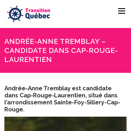
Aller
au
Menu
contenu
CAMILLE LAMBERT-DEUBELBEISS
ANDRÉE-ANNE TREMBLAY –
CANDIDATE DANS CAP-ROUGE-
LAURENTIEN
NOS ENGAGEMENTS
PASSER À L’ACTION
NOUVELLES
FAIRE UN DON
Andrée-Anne Tremblay est candidate
dans Cap-Rouge-Laurentien, situé dans
l’arrondissement Sainte-Foy-Sillery-Cap-
Rouge.