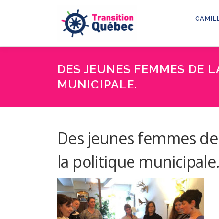
Aller
au
CAMIL
contenu
DES JEUNES FEMMES DE LA
MUNICIPALE.
Des jeunes femmes de l
la politique municipale