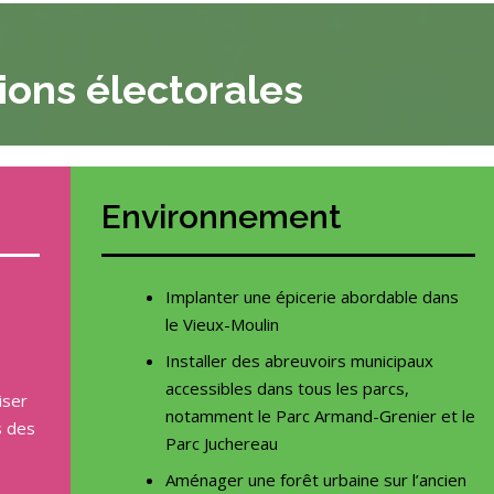
ions électorales
Environnement
Implanter une épicerie abordable dans
le Vieux-Moulin
Installer des abreuvoirs municipaux
accessibles dans tous les parcs,
iser
notamment le Parc Armand-Grenier et le
s des
Parc Juchereau
Aménager une forêt urbaine sur l’ancien