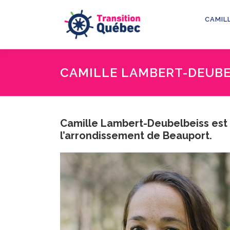
Aller
au
CAMIL
contenu
CAMILLE LAMBERT-DEUBE
Camille Lambert-Deubelbeiss est 
l’arrondissement de Beauport.