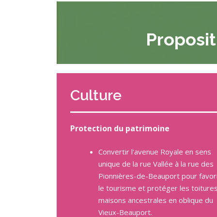
Proposit
Culture
Protection du patrimoine
Convertir l’avenue Royale en sens
unique de la rue Vallée à la rue des
Pionnières-de-Beauport pour favor
le tourisme et protéger les toiture
maisons ancestrales en oblique du
Vieux-Beauport.