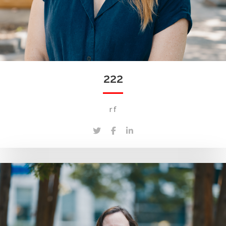
222
rf