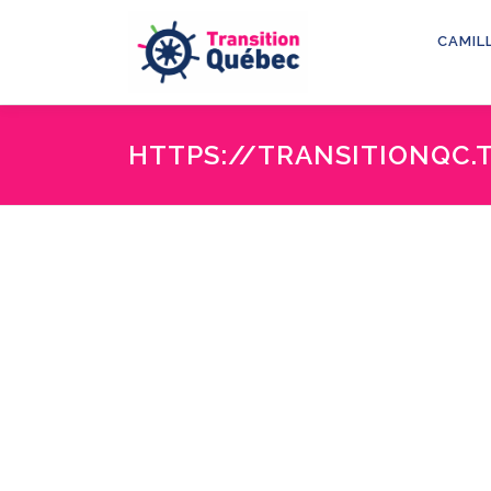
Aller
au
CAMIL
contenu
HTTPS://TRANSITIONQC.