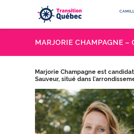
Aller
au
CAMIL
contenu
MARJORIE CHAMPAGNE – 
Marjorie Champagne est candidate 
Sauveur, situé dans l’arrondisseme