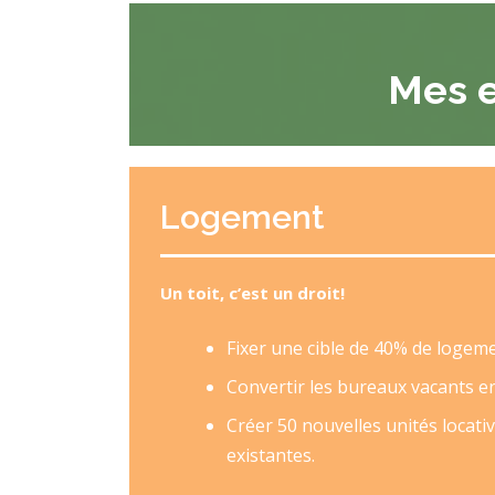
Mes 
Logement
Un toit, c’est un droit!
Fixer une cible de 40% de logeme
Convertir les bureaux vacants en 
Créer 50 nouvelles unités locati
existantes.