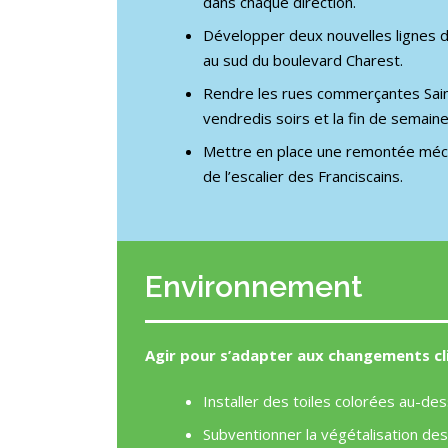
dans chaque direction.
Développer deux nouvelles lignes d’a
au sud du boulevard Charest.
Rendre les rues commerçantes Saint
vendredis soirs et la fin de semaine
Mettre en place une remontée mécan
de l’escalier des Franciscains.
Environnement
Agir pour s’adapter aux changements c
Installer des toiles colorées au-de
Subventionner la végétalisation d