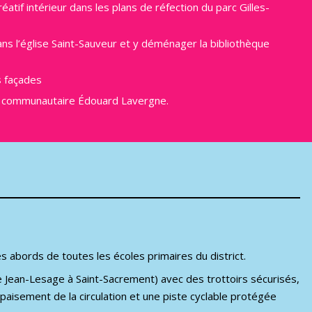
éatif intérieur dans les plans de réfection du parc Gilles-
ns l’église Saint-Sauveur et y déménager la bibliothèque
s façades
re communautaire Édouard Lavergne.
es abords de toutes les écoles primaires du district.
e Jean-Lesage à Saint-Sacrement) avec des trottoirs sécurisés,
paisement de la circulation et une piste cyclable protégée