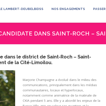
LE LAMBERT-DEUBELBEISS
NOS ENGAGEMENTS
PASSER
CANDIDATE DANS SAINT-ROCH – SA
dans le district de Saint-Roch – Saint-
nt de la Cité-Limoilou.
Marjorie Champagne a évolué dans le milieu des
communications, principalement dans les médias
communautaires, locaux et hyperlocaux,
notamment comme animatrice de la matinale de
CKIA pendant 5 ans. Elle y a abordé les enjeux de la
Basse-Ville, mis en valeur ses quartiers et la