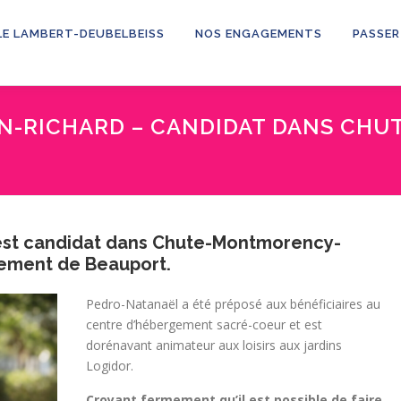
LE LAMBERT-DEUBELBEISS
NOS ENGAGEMENTS
PASSER
N-RICHARD – CANDIDAT DANS CH
est candidat dans Chute-Montmorency-
ssement de Beauport.
Pedro-Natanaël a été préposé aux bénéficiaires au
centre d’hébergement sacré-coeur et est
dorénavant animateur aux loisirs aux jardins
Logidor.
Croyant fermement qu’il est possible de faire