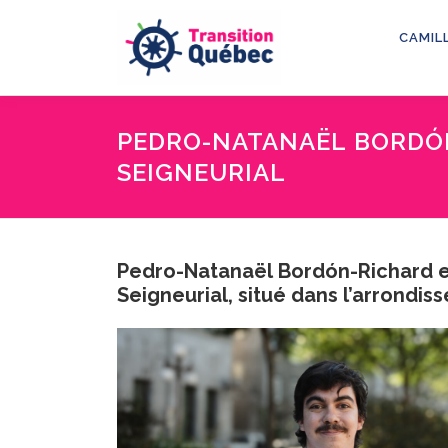
Aller
au
CAMIL
contenu
PEDRO-NATANAËL BORDÓ
SEIGNEURIAL
Pedro-Natanaël Bordón-Richard 
Seigneurial, situé dans l’arrondi