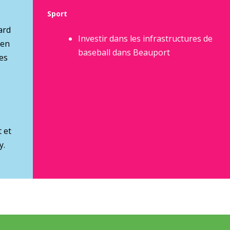
Sport
ard
Investir dans les infrastructures de
 en
baseball dans Beauport
es
 et
y.