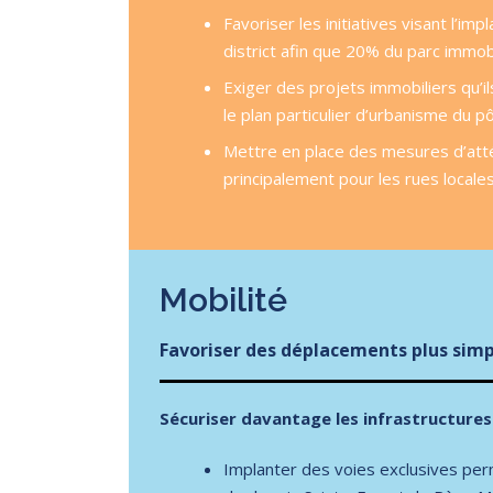
Favoriser les initiatives visant l’
district afin que 20% du parc immobi
Exiger des projets immobiliers qu’
le plan particulier d’urbanisme du p
Mettre en place des mesures d’attén
principalement pour les rues locales
Mobilité
Favoriser des déplacements plus simpl
Sécuriser davantage les infrastructures
Implanter des voies exclusives per