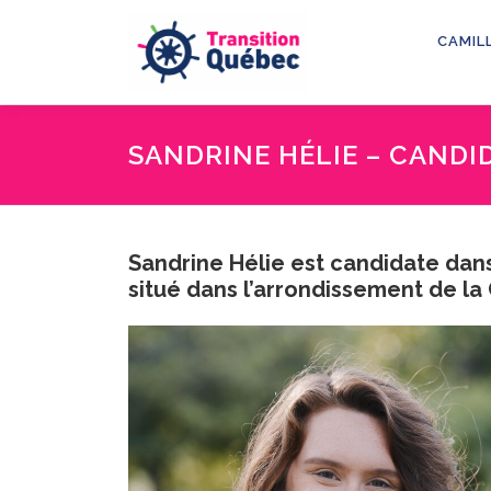
Aller
au
CAMIL
contenu
SANDRINE HÉLIE – CAND
Sandrine Hélie est candidate dans
situé dans l’arrondissement de la 