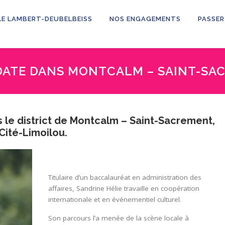
LE LAMBERT-DEUBELBEISS
NOS ENGAGEMENTS
PASSER
IDATE DANS MONTCALM – SAINT-S
 le district de Montcalm – Saint-Sacrement,
Cité-Limoilou.
Titulaire d’un baccalauréat en administration des
affaires, Sandrine Hélie travaille en coopération
internationale et en événementiel culturel.
Son parcours l’a menée de la scène locale à