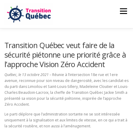
Aller
au
Menu
contenu
CAMILLE LAMBERT-DEUBELBEISS
Transition Québec veut faire de la
sécurité piétonne une priorité grâce à
l’approche Vision Zéro Accident
NOS ENGAGEMENTS
PASSER À L’ACTION
Québec, le 13 octobre 2021
– Réunie à l’intersection 18e rue et 1ere
avenue, reconnue pour son niveau de dangerosité, avec les candidat-es
NOUVELLES
FAIRE UN DON
du parti dans Limoilou et Saint-Louis-Sillery, Madeleine Cloutier et Louis-
Charles Beaudoin-Lacroix, la cheffe de Transition Québec Jackie Smith a
présenté sa vision pour la sécurité piétonne, inspirée de l’approche
Zéro Accident.
Le parti déplore que l’administration sortante ne se soit intéressée
uniquement à la signalisation et aux limites de vitesse, en ce qui a trait à
la sécurité routière, et non aussi à l’aménagement.